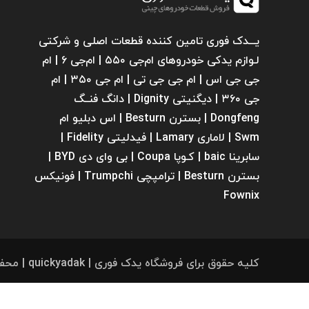
گلگیر
یـــدک فوری تامین کننده قطعات اصلی و شرکتی
لـوازم یدکی خودروهای ام‌جی ۵۵۰ | ام‌جی ۶ | ام
جی جی اس | ام جی جی تی | ام‌ جی ۳۵۰ | ام
جی ۳۶۰ | دیگنیتی Dignity | دانگ فنــگ
میل موج 
Dongfeng | بسترن Besturn | اس دبلیو ام
سیبک فرم
Swm | لاماری Lamary | فیدلیتی Fidelity |
سابرینا ‌baic | کـوپا Coupa | بی وای دی BYD |
بسترن Besturn | ترامپچی Trumpchi | فونیکس
Fownix
کلیه حقوق برای فروشگاه یدک فوری | quickyadak | محفوظ است.