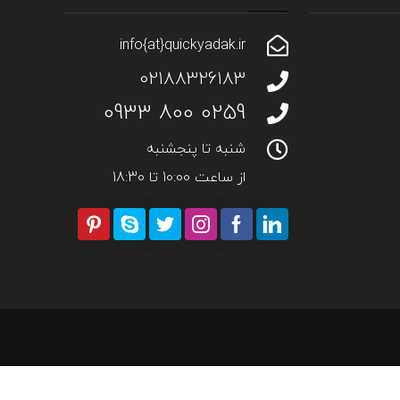
ر
info{at}quickyadak.ir
02188326183
0259 800 0933
شنبه تا پنجشنبه
از ساعت 10:00 تا 18:30