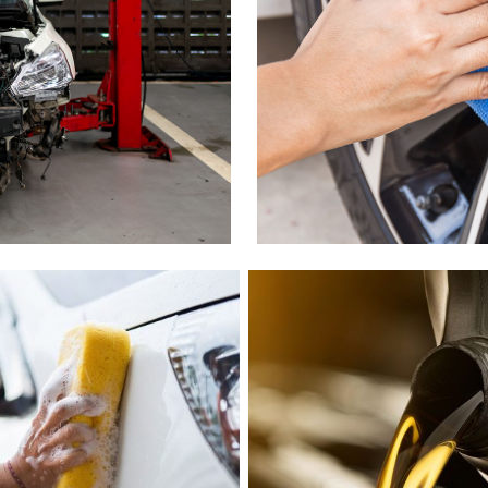
شبرنگ
سر سیلند
گیر
لنت و کفشک ترمز
ان