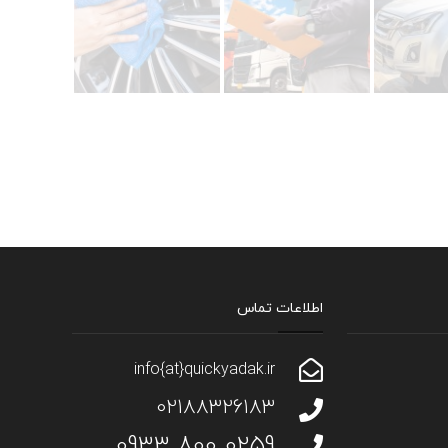
اطلاعات تماس
info{at}quickyadak.ir
02188326183
0259 800 0933