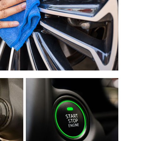
گلگیر
میل موج 
سیبک فرم