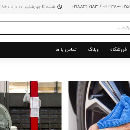
09338000259 / 0218832618
شنبه تا چهارشنبه: 10:00 تا 18:30 پنجشنبه‌‌ها تا ساعت 14:00
فروشگاه
وبلاگ
تماس با ما
و جلو
پرژکتور
سینی بالا 
چراغ جلو
سینی زیر
ق
چراغ عقب
سینی زیر
چراغ روی سپر
دریچه گاز
دی لایت
کلاچ