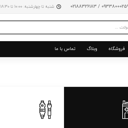
09338000259 / 0218832618
شنبه تا چهارشنبه: 10:00 تا 18:30 پنجشنبه‌‌ها تا ساعت 14:00
فروشگاه
وبلاگ
تماس با ما
و جلو
پرژکتور
سینی بالا 
چراغ جلو
سینی زیر
ق
چراغ عقب
سینی زیر
چراغ روی سپر
دریچه گاز
دی لایت
کلاچ