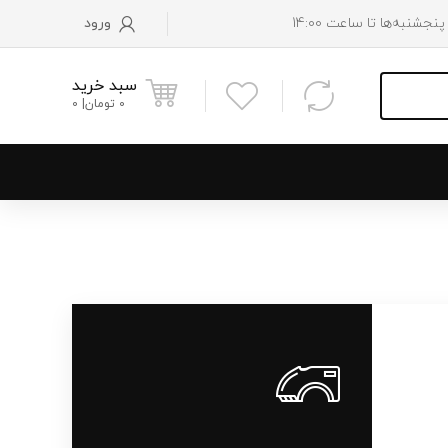
ورود
سبد خرید
0
تومان
0
و پایین رادیاتور
 موتور
 فن