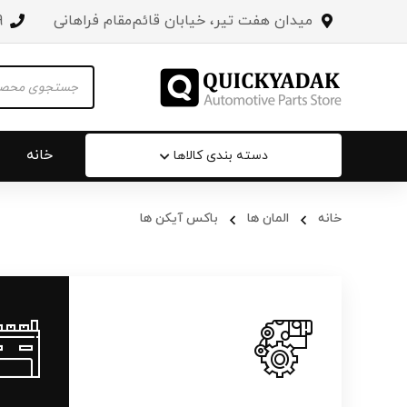
میدان هفت تیر، خیابان قائم‌مقام فراهانی
3
Products
search
خانه
دسته بندی کالاها
خانه
المان ها
باکس آیکن ها
سپر عقب 
جلو پنجره
درب صندو
درب خودرو
آینه‌ بغل