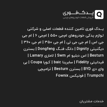
یـــدک فوری تامین کننده قطعات اصلی و شرکتی
لـوازم یدکی خودروهای ام‌جی ۵۵۰ | ام‌جی ۶ | ام جی
جی اس | ام جی جی تی | ام‌ جی ۳۵۰ | ام جی ۳۶۰ |
دیگنیتی Dignity | دانگ فنــگ Dongfeng | بسترن
Besturn | اس دبلیو ام Swm | لاماری Lamary |
فیدلیتی Fidelity | سابرینا ‌baic | کـوپا Coupa | بی
وای دی BYD | بسترن Besturn | ترامپچی
Trumpchi | فونیکس Fownix
خدمات مشتریان