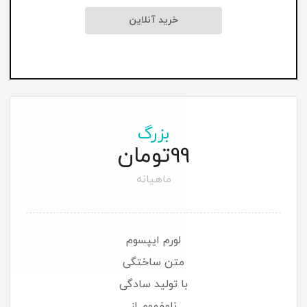
خرید آنلاین
بزرگ
تومان
99
ماهیانه
لورم ایپسوم
متن ساختگی
با تولید سادگی
نامفهوم از