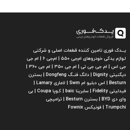
یـــدک فوری تامین کننده قطعات اصلی و شرکتی
لـوازم یدکی خودروهای ام‌جی ۵۵۰ | ام‌جی ۶ | ام جی
جی اس | ام جی جی تی | ام‌ جی ۳۵۰ | ام جی ۳۶۰ |
دیگنیتی Dignity | دانگ فنــگ Dongfeng | بسترن
Besturn | اس دبلیو ام Swm | لاماری Lamary |
فیدلیتی Fidelity | سابرینا ‌baic | کـوپا Coupa | بی
وای دی BYD | بسترن Besturn | ترامپچی
Trumpchi | فونیکس Fownix