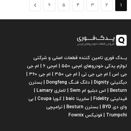
6
5
4
3
2
1
یـــدک فوری تامین کننده قطعات اصلی و شرکتی
لـوازم یدکی خودروهای ام‌جی ۵۵۰ | ام‌جی ۶ | ام جی
جی اس | ام جی جی تی | ام‌ جی ۳۵۰ | ام جی ۳۶۰ |
دیگنیتی Dignity | دانگ فنــگ Dongfeng | بسترن
Besturn | اس دبلیو ام Swm | لاماری Lamary |
فیدلیتی Fidelity | سابرینا ‌baic | کـوپا Coupa | بی
وای دی BYD | بسترن Besturn | ترامپچی
Trumpchi | فونیکس Fownix