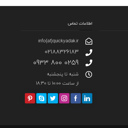
اطلاعات تماس
info{at}quickyadak.ir
02188326183
0259 800 0933
شنبه تا پنجشنبه
از ساعت 10:00 تا 18:30