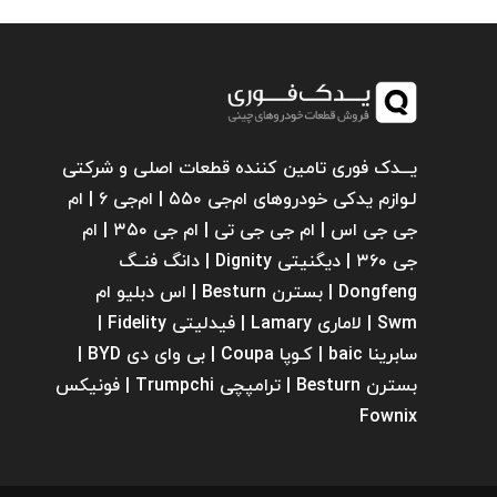
یـــدک فوری تامین کننده قطعات اصلی و شرکتی
لـوازم یدکی خودروهای ام‌جی ۵۵۰ | ام‌جی ۶ | ام
جی جی اس | ام جی جی تی | ام‌ جی ۳۵۰ | ام
جی ۳۶۰ | دیگنیتی Dignity | دانگ فنــگ
Dongfeng | بسترن Besturn | اس دبلیو ام
Swm | لاماری Lamary | فیدلیتی Fidelity |
سابرینا ‌baic | کـوپا Coupa | بی وای دی BYD |
بسترن Besturn | ترامپچی Trumpchi | فونیکس
Fownix