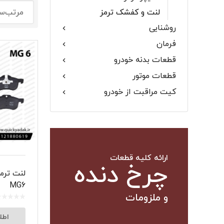
لنت و کفشک ترمز
گلگیر
روشنایی
فرمان
قطعات بدنه خودرو
قطعات موتور
میل موج 
کیت مراقبت از خودرو
سیبک فرم
ارائه کلیه قطعات
چرخ دنده
MG6
و ملزومات
اطل