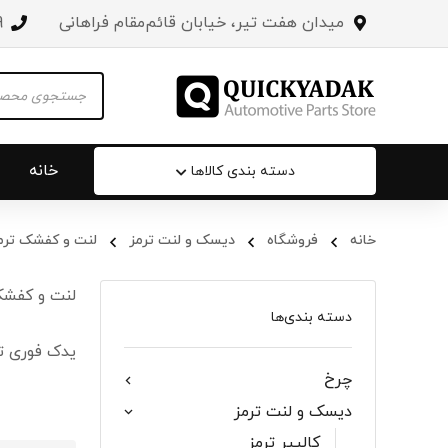
میدان هفت تیر، خیابان قائم‌مقام فراهانی
3
Products
search
خانه
دسته بندی کالاها
خانه
فروشگاه
دیسک و لنت ترمز
لنت و کفشک ترم
سپر عقب 
لنت و کفشک
جلو پنجره
دسته بندی‌ها
یدک فوری ت
درب صندو
چرخ
درب خودرو
دیسک و لنت ترمز
آینه‌ بغل
کالیپر ترمز