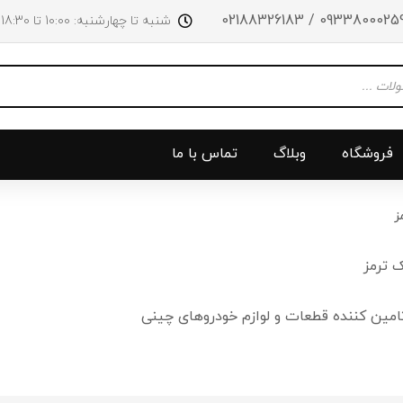
09338000259 / 0218832618
شنبه تا چهارشنبه: 10:00 تا 18:30 پنجشنبه‌‌ها تا ساعت 14:00
فروشگاه
وبلاگ
تماس با ما
ز
و جلو
پرژکتور
سینی بالا 
 ترمز
چراغ جلو
سینی زیر
امین کننده قطعات و لوازم خودروهای چینی
ق
چراغ عقب
سینی زیر
چراغ روی سپر
دریچه گاز
دی لایت
کلاچ