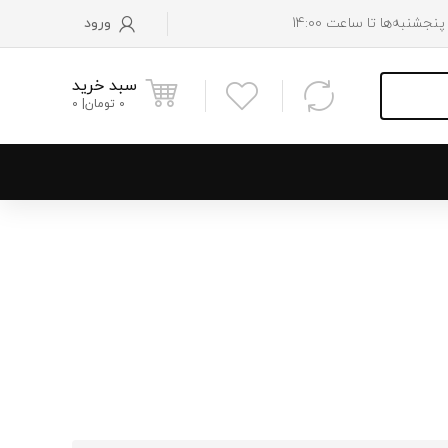
ورود
سبد خرید
0
تومان
0
و پایین رادیاتور
 موتور
 فن