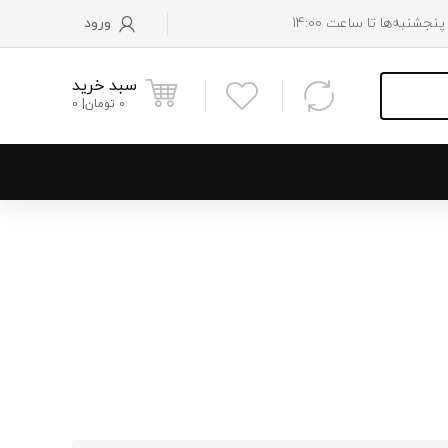
ورود
سبد خرید
0
تومان
0
و پایین رادیاتور
 موتور
 فن