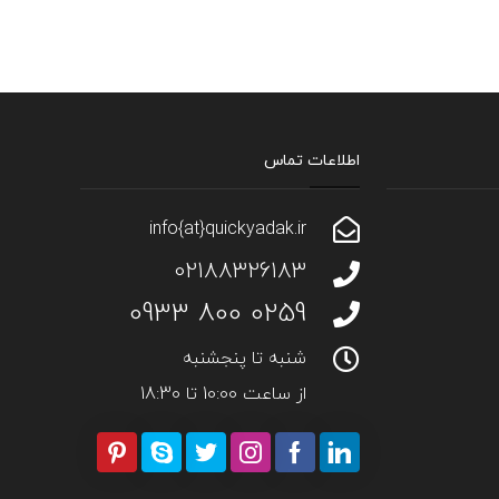
اطلاعات تماس
info{at}quickyadak.ir
02188326183
0259 800 0933
شنبه تا پنجشنبه
از ساعت 10:00 تا 18:30