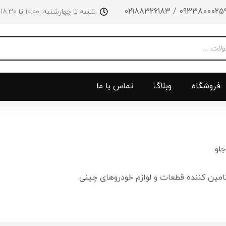
09338000259 / 0218832618
شنبه تا چهارشنبه: 10:00 تا 18:30 پنجشنبه‌‌ها تا ساعت 14:00
فروشگاه
وبلاگ
تماس با ما
و جلو
پرژکتور
سینی بالا 
لو
چراغ جلو
سینی زیر
امین کننده قطعات و لوازم خودروهای چینی
ق
چراغ عقب
سینی زیر
چراغ روی سپر
دریچه گاز
دی لایت
کلاچ