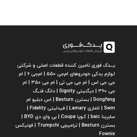
یـــدک فوری تامین کننده قطعات اصلی و شرکتی
لـوازم یدکی خودروهای ام‌جی ۵۵۰ | ام‌جی ۶ | ام
جی جی اس | ام جی جی تی | ام‌ جی ۳۵۰ | ام
جی ۳۶۰ | دیگنیتی Dignity | دانگ فنــگ
Dongfeng | بسترن Besturn | اس دبلیو ام
Swm | لاماری Lamary | فیدلیتی Fidelity |
سابرینا ‌baic | کـوپا Coupa | بی وای دی BYD |
بسترن Besturn | ترامپچی Trumpchi | فونیکس
Fownix