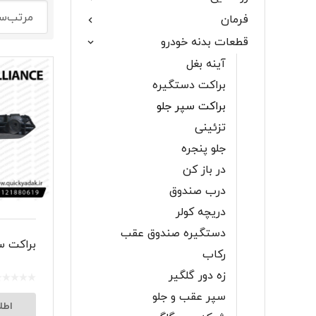
فرمان
گلگیر
قطعات بدنه خودرو
آینه‌ بغل
براکت دستگیره
براکت سپر جلو
میل موج 
تزئینی
سیبک فرم
جلو پنجره
در باز کن
درب صندوق
دریچه کولر
دستگیره صندوق عقب
براکت س
رکاب
زه دور گلگیر
سپر عقب و جلو
اطل