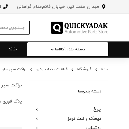
میدان هفت تیر، خیابان قائم‌مقام فراهانی
3
Products
search
خانه
دسته بندی کالاها
خانه
فروشگاه
قطعات بدنه خودرو
براکت سپر جلو
سپر عقب 
براکت سپر ج
جلو پنجره
دسته بندی‌ها
یدک فوری ت
درب صندو
چرخ
درب خودرو
دیسک و لنت ترمز
آینه‌ بغل
روشنایی