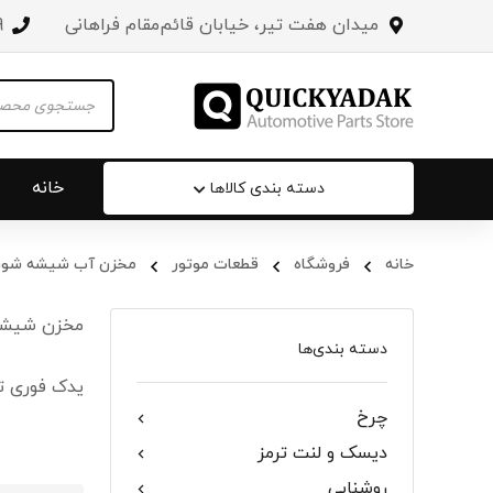
میدان هفت تیر، خیابان قائم‌مقام فراهانی
3
Products
search
خانه
دسته بندی کالاها
خانه
فروشگاه
قطعات موتور
مخزن آب شیشه شور
سپر عقب 
مخزن شیشه
جلو پنجره
دسته بندی‌ها
یدک فوری ت
درب صندو
چرخ
درب خودرو
دیسک و لنت ترمز
آینه‌ بغل
روشنایی