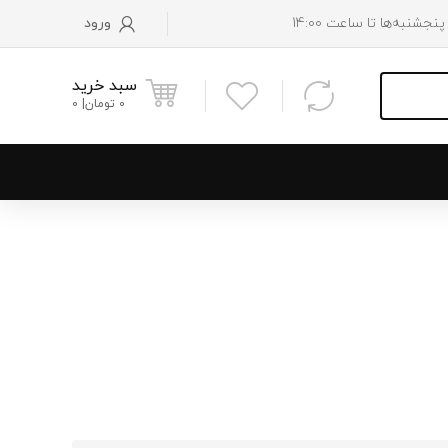
ورود
سبد خرید
0
تومان
0
و پایین رادیاتور
 موتور
 فن