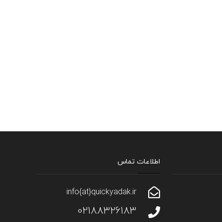
اطلاعات تماس
info{at}quickyadak.ir
02188326183