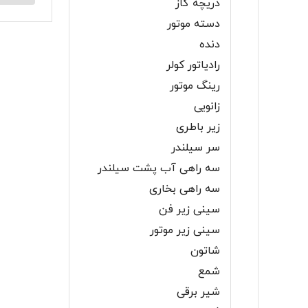
دریچه گاز
دسته موتور
دنده
رادیاتور کولر
رینگ موتور
زانویی
زیر باطری
سر سیلندر
سه راهی آب پشت سیلندر
سه راهی بخاری
سینی زیر فن
سینی زیر موتور
شاتون
شمع
شیر برقی