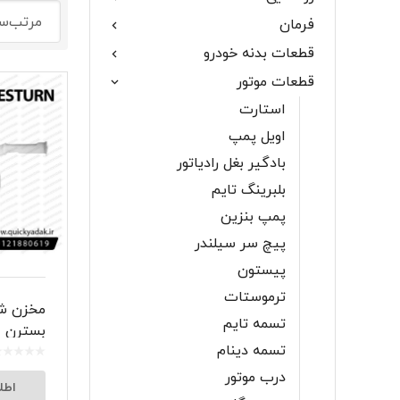
فرمان
گلگیر
قطعات بدنه خودرو
قطعات موتور
استارت
اویل پمپ
میل موج 
بادگیر بغل رادیاتور
سیبک فرم
بلبرینگ تایم
پمپ بنزین
پیچ سر سیلندر
پیستون
ترموستات
مخزن ش
تسمه تایم
بسترن
تسمه دینام
درب موتور
اطل