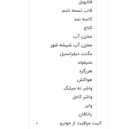
فلایویل
قاب تسمه تایم
کاسه نمد
کلاچ
مخزن آب
مخزن آب شیشه شور
مگنت دیفرانسیل
منیفولد
هرزگرد
هواکش
واشر ته میلنگ
واشر کامل
وایر
یاتاقان
کیت مراقبت از خودرو