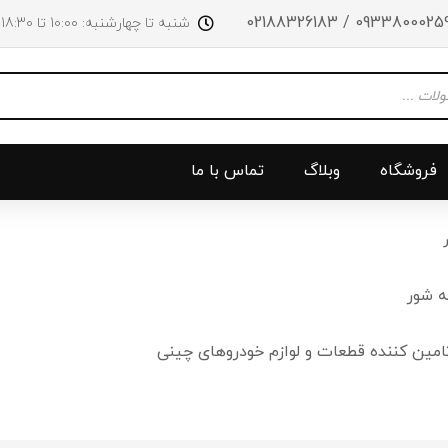
09338000259 / 0218832618
شنبه تا چهارشنبه: 10:00 تا 18:30 پنجشنبه‌‌ها تا ساعت 14:00
فروشگاه
وبلاگ
تماس با ما
و جلو
پرژکتور
سینی بالا 
 شور
چراغ جلو
سینی زیر
امین کننده قطعات و لوازم خودروهای چینی
ق
چراغ عقب
سینی زیر
چراغ روی سپر
دریچه گاز
دی لایت
کلاچ