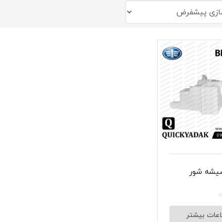
شبرنگ
سر سیلند
گیر
لنت و کفشک ترمز
ان
یشه شور
اعات بیشتر