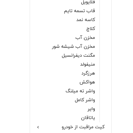
فلایویل
قاب تسمه تایم
کاسه نمد
کلاچ
مخزن آب
مخزن آب شیشه شور
مگنت دیفرانسیل
منیفولد
هرزگرد
هواکش
واشر ته میلنگ
واشر کامل
وایر
یاتاقان
کیت مراقبت از خودرو