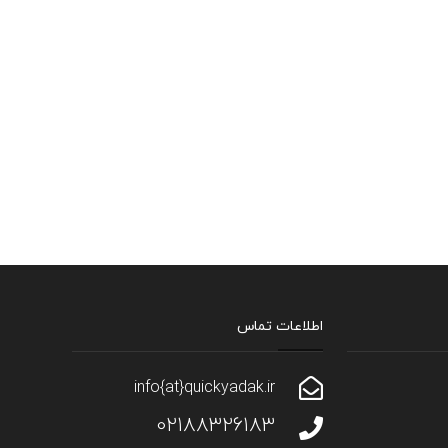
اطلاعات تماس
info{at}quickyadak.ir
02188326183