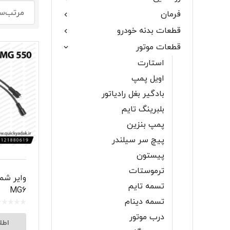
فرمان
گلگیر
قطعات بدنه خودرو
قطعات موتور
استارت
اویل پمپ
میل موج 
بادگیر بغل رادیاتور
سیبک فرم
بلبرینگ تایم
پمپ بنزین
پیچ سر سیلندر
پیستون
ترموستات
تسمه تایم
MG6
تسمه دینام
درب موتور
اطل