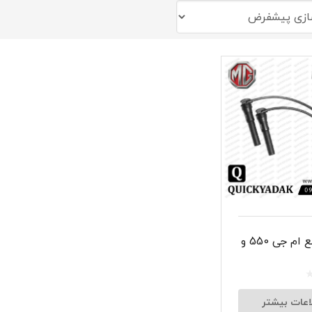
شبرنگ
سر سیلند
گیر
لنت و کفشک ترمز
ان
وایر شمع ام جی 550 و
اعات بیشتر