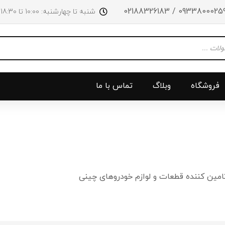
09338000259 / 0218832618
شنبه تا چهارشنبه: 10:00 تا 18:30 پنجشنبه‌‌ها تا ساعت 14:00
فروشگاه
وبلاگ
تماس با ما
و جلو
پرژکتور
سینی بالا 
چراغ جلو
سینی زیر
امین کننده قطعات و لوازم خودروهای چینی
ق
چراغ عقب
سینی زیر
چراغ روی سپر
دریچه گاز
دی لایت
کلاچ