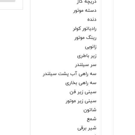
دریچه گاز
دسته موتور
دنده
رادیاتور کولر
رینگ موتور
زانویی
زیر باطری
سر سیلندر
سه راهی آب پشت سیلندر
سه راهی بخاری
سینی زیر فن
سینی زیر موتور
شاتون
شمع
شیر برقی