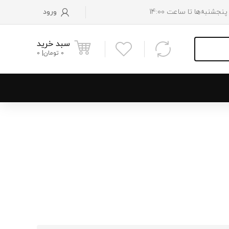
ورود
سبد خرید
0
تومان
0
و پایین رادیاتور
 موتور
 فن