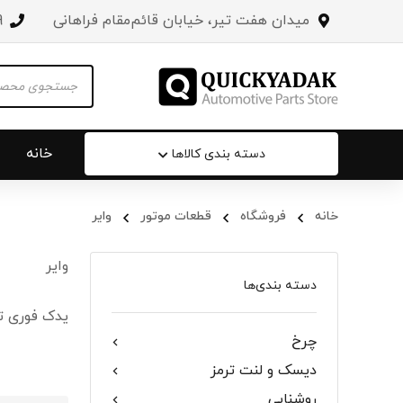
میدان هفت تیر، خیابان قائم‌مقام فراهانی
3
Products
search
خانه
دسته بندی کالاها
خانه
فروشگاه
قطعات موتور
وایر
سپر عقب 
وایر
جلو پنجره
دسته بندی‌ها
یدک فوری ت
درب صندو
چرخ
درب خودرو
دیسک و لنت ترمز
آینه‌ بغل
روشنایی