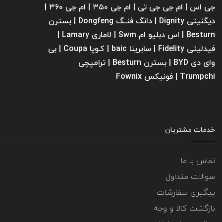
جی اس | ام جی جی تی | ام‌ جی ۳۵۰ | ام جی ۳۶۰ |
دیگنیتی Dignity | دانگ فنــگ Dongfeng | بسترن
Besturn | اس دبلیو ام Swm | لاماری Lamary |
فیدلیتی Fidelity | سابرینا ‌baic | کـوپا Coupa | بی
وای دی BYD | بسترن Besturn | ترامپچی
Trumpchi | فونیکس Fownix
خدمات مشتریان
تماس با ما
سوالات متداول
پیگیری سفارشات
بازگشت کالا و وجه