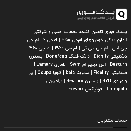
یـــدک فوری تامین کننده قطعات اصلی و شرکتی
لـوازم یدکی خودروهای ام‌جی ۵۵۰ | ام‌جی ۶ | ام جی
جی اس | ام جی جی تی | ام‌ جی ۳۵۰ | ام جی ۳۶۰ |
دیگنیتی Dignity | دانگ فنــگ Dongfeng | بسترن
Besturn | اس دبلیو ام Swm | لاماری Lamary |
فیدلیتی Fidelity | سابرینا ‌baic | کـوپا Coupa | بی
وای دی BYD | بسترن Besturn | ترامپچی
Trumpchi | فونیکس Fownix
خدمات مشتریان