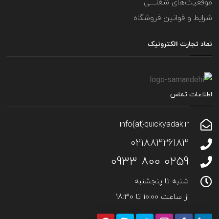
موقعیت‌های شغلــــی
شرایط و قوانین فروشگاه
نماد تجارت الکترونیک
اطلاعات تماس
info{at}quickyadak.ir
02188326183
0259 800 0933
شنبه تا پنجشنبه
از ساعت 10:00 تا 18:30