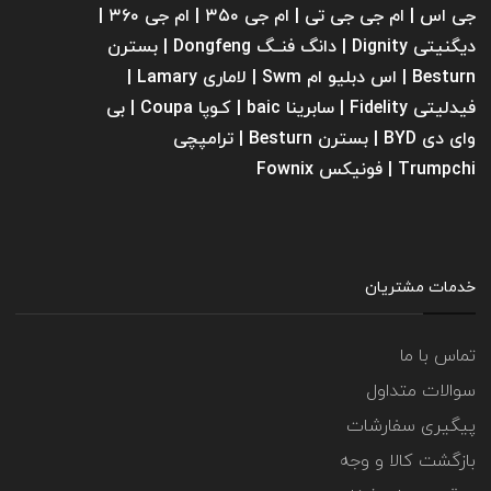
جی اس | ام جی جی تی | ام‌ جی ۳۵۰ | ام جی ۳۶۰ |
دیگنیتی Dignity | دانگ فنــگ Dongfeng | بسترن
Besturn | اس دبلیو ام Swm | لاماری Lamary |
فیدلیتی Fidelity | سابرینا ‌baic | کـوپا Coupa | بی
وای دی BYD | بسترن Besturn | ترامپچی
Trumpchi | فونیکس Fownix
خدمات مشتریان
تماس با ما
سوالات متداول
پیگیری سفارشات
بازگشت کالا و وجه