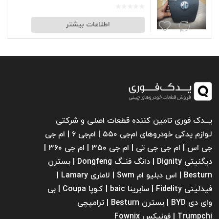
اطلاعات بیشتر
یـــدک فوری تامین کننده قطعات اصلی و شرکتی
لـوازم یدکی خودروهای ام‌جی ۵۵۰ | ام‌جی ۶ | ام جی
جی اس | ام جی جی تی | ام‌ جی ۳۵۰ | ام جی ۳۶۰ |
دیگنیتی Dignity | دانگ فنــگ Dongfeng | بسترن
Besturn | اس دبلیو ام Swm | لاماری Lamary |
فیدلیتی Fidelity | سابرینا ‌baic | کـوپا Coupa | بی
وای دی BYD | بسترن Besturn | ترامپچی
Trumpchi | فونیکس Fownix