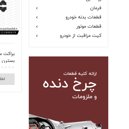
فرمان
گلگیر
قطعات بدنه خودرو
قطعات موتور
کیت مراقبت از خودرو
میل موج 
براکت س
سیبک فرم
بسترن B30
ارائه کلیه قطعات
چرخ دنده
اطل
و ملزومات