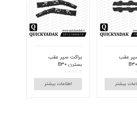
شبرنگ
سر سیلند
گیر
لنت و کفشک ترمز
پر عقب
براکت سپر عقب
ان
بسترن B30
اعات بیشتر
اطلاعات بیشتر