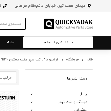
میدان هفت تیر، خیابان قائم‌مقام فراهانی
3
Products
search
خانه
دسته بندی کالاها
خانه
فروشگاه
آرشیو با "براکت سپر عقب بسترن B30"
سپر عقب 
جلو پنجره
دسته بندی‌ها
درب صندو
چرخ
درب خودرو
دیسک و لنت ترمز
آینه‌ بغل
روشنایی