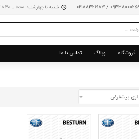
09338000259 / 0218832618
شنبه تا چهارشنبه: 10:00 تا 18:30 پنجشنبه‌‌ها تا ساعت 14:00
فروشگاه
وبلاگ
تماس با ما
و جلو
پرژکتور
سینی بالا 
چراغ جلو
سینی زیر
ق
چراغ عقب
سینی زیر
چراغ روی سپر
دریچه گاز
دی لایت
کلاچ