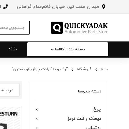
میدان هفت تیر، خیابان قائم‌مقام فراهانی
3
Products
search
خانه
دسته بندی کالاها
خانه
فروشگاه
آرشیو با "براکت چراغ جلو بسترن"
سپر عقب 
جلو پنجره
دسته بندی‌ها
درب صندو
چرخ
درب خودرو
دیسک و لنت ترمز
آینه‌ بغل
روشنایی