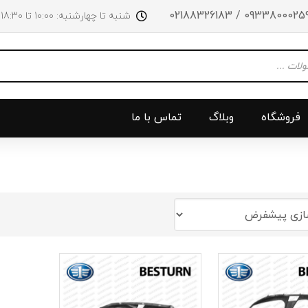
09338000259 / 0218832618
شنبه تا چهارشنبه: 10:00 تا 18:30 پنجشنبه‌‌ها تا ساعت 14:00
فروشگاه
وبلاگ
تماس با ما
و جلو
پرژکتور
سینی بالا 
چراغ جلو
سینی زیر
ق
چراغ عقب
سینی زیر
چراغ روی سپر
دریچه گاز
دی لایت
کلاچ