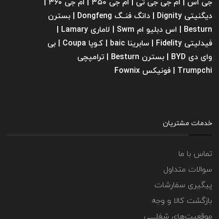
جی اس | ام جی جی تی | ام‌ جی ۳۵۰ | ام جی ۳۶۰ |
دیگنیتی Dignity | دانگ فنــگ Dongfeng | بسترن
Besturn | اس دبلیو ام Swm | لاماری Lamary |
فیدلیتی Fidelity | سابرینا ‌baic | کـوپا Coupa | بی
وای دی BYD | بسترن Besturn | ترامپچی
Trumpchi | فونیکس Fownix
خدمات مشتریان
تماس با ما
سوالات متداول
پیگیری سفارشات
بازگشت کالا و وجه
موقعیت‌های شغلــــی