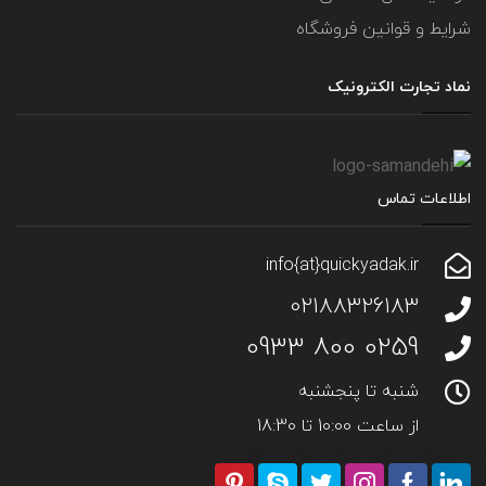
شرایط و قوانین فروشگاه
نماد تجارت الکترونیک
اطلاعات تماس
info{at}quickyadak.ir
02188326183
0259 800 0933
شنبه تا پنجشنبه
از ساعت 10:00 تا 18:30