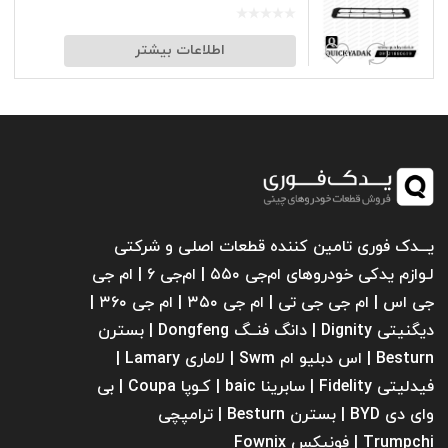
اطلاعات بیشتر
یـــدک فوری تامین کننده قطعات اصلی و شرکتی
لـوازم یدکی خودروهای ام‌جی ۵۵۰ | ام‌جی ۶ | ام جی
جی اس | ام جی جی تی | ام‌ جی ۳۵۰ | ام جی ۳۶۰ |
دیگنیتی Dignity | دانگ فنــگ Dongfeng | بسترن
Besturn | اس دبلیو ام Swm | لاماری Lamary |
فیدلیتی Fidelity | سابرینا ‌baic | کـوپا Coupa | بی
وای دی BYD | بسترن Besturn | ترامپچی
Trumpchi | فونیکس Fownix