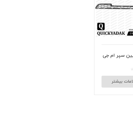
شبرنگ
سر سیلند
گیر
لنت و کفشک ترمز
یین سپر ام جی
ان
اعات بیشتر