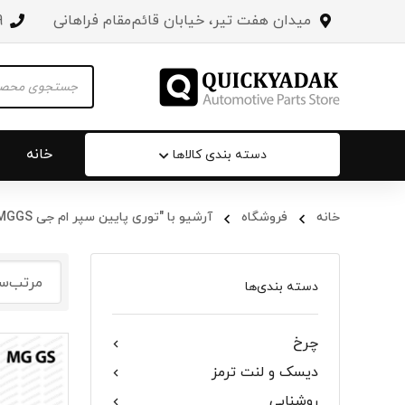
میدان هفت تیر، خیابان قائم‌مقام فراهانی
3
Products
search
خانه
دسته بندی کالاها
خانه
فروشگاه
آرشیو با "توری پایین سپر ام جی MGGS"
سپر عقب 
جلو پنجره
دسته بندی‌ها
درب صندو
چرخ
درب خودرو
دیسک و لنت ترمز
آینه‌ بغل
روشنایی