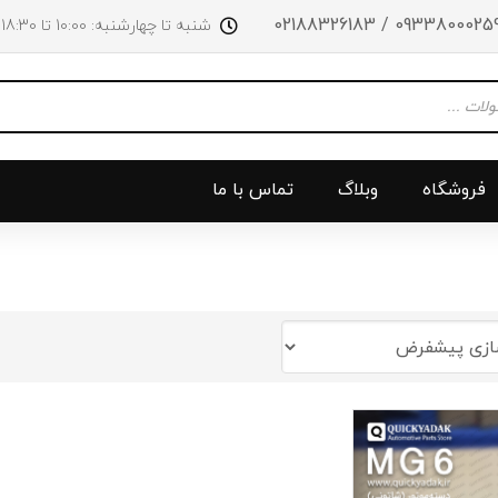
09338000259 / 0218832618
شنبه تا چهارشنبه: 10:00 تا 18:30 پنجشنبه‌‌ها تا ساعت 14:00
فروشگاه
وبلاگ
تماس با ما
و جلو
پرژکتور
سینی بالا 
چراغ جلو
سینی زیر
ق
چراغ عقب
سینی زیر
چراغ روی سپر
دریچه گاز
دی لایت
کلاچ