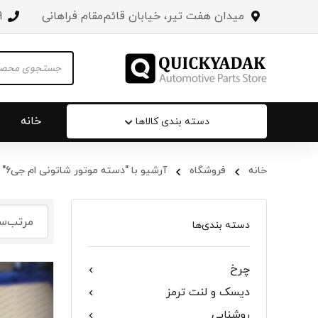
میدان هفت تیر، خیابان قائم‌مقام فراهانی
3
Products
search
خانه
دسته بندی کالاها
خانه
فروشگاه
آرشیو با "دسته موتور شاتونی ام جی۶"
سپر عقب 
جلو پنجره
دسته بندی‌ها
درب صندو
چرخ
درب خودرو
دیسک و لنت ترمز
آینه‌ بغل
روشنایی