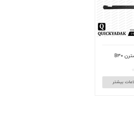
شبرنگ
سر سیلند
گیر
لنت و کفشک ترمز
ن B30
ان
اعات بیشتر