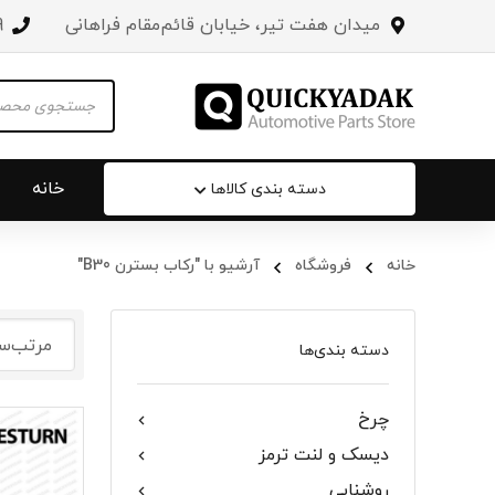
میدان هفت تیر، خیابان قائم‌مقام فراهانی
3
Products
search
خانه
دسته بندی کالاها
خانه
فروشگاه
آرشیو با "رکاب بسترن B30"
سپر عقب 
جلو پنجره
دسته بندی‌ها
درب صندو
چرخ
درب خودرو
دیسک و لنت ترمز
آینه‌ بغل
روشنایی