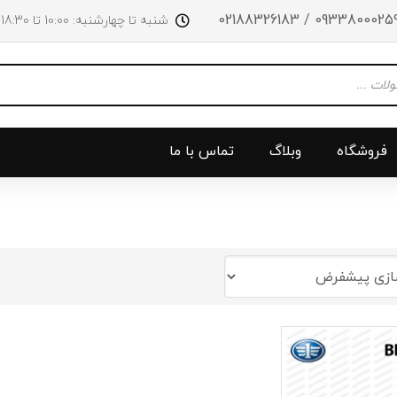
09338000259 / 0218832618
شنبه تا چهارشنبه: 10:00 تا 18:30 پنجشنبه‌‌ها تا ساعت 14:00
فروشگاه
وبلاگ
تماس با ما
و جلو
پرژکتور
سینی بالا 
چراغ جلو
سینی زیر
ق
چراغ عقب
سینی زیر
چراغ روی سپر
دریچه گاز
دی لایت
کلاچ