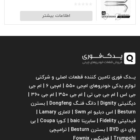
اطلاعات بیشتر
یـــدک فوری تامین کننده قطعات اصلی و شرکتی
لـوازم یدکی خودروهای ام‌جی ۵۵۰ | ام‌جی ۶ | ام جی
جی اس | ام جی جی تی | ام‌ جی ۳۵۰ | ام جی ۳۶۰ |
دیگنیتی Dignity | دانگ فنــگ Dongfeng | بسترن
Besturn | اس دبلیو ام Swm | لاماری Lamary |
فیدلیتی Fidelity | سابرینا ‌baic | کـوپا Coupa | بی
وای دی BYD | بسترن Besturn | ترامپچی
Trumpchi | فونیکس Fownix