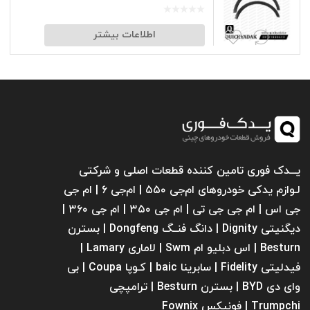
اطلاعات بیشتر
یـــدک فوری تامین کننده قطعات اصلی و شرکتی
لـوازم یدکی خودروهای ام‌جی ۵۵۰ | ام‌جی ۶ | ام جی
جی اس | ام جی جی تی | ام‌ جی ۳۵۰ | ام جی ۳۶۰ |
دیگنیتی Dignity | دانگ فنــگ Dongfeng | بسترن
Besturn | اس دبلیو ام Swm | لاماری Lamary |
فیدلیتی Fidelity | سابرینا ‌baic | کـوپا Coupa | بی
وای دی BYD | بسترن Besturn | ترامپچی
Trumpchi | فونیکس Fownix