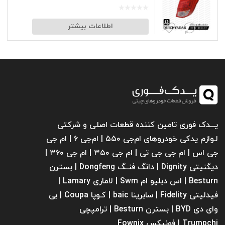
اطلاعات بیشتر
یـــدک فوری تامین کننده قطعات اصلی و شرکتی
لـوازم یدکی خودروهای ام‌جی ۵۵۰ | ام‌جی ۶ | ام جی
جی اس | ام جی جی تی | ام‌ جی ۳۵۰ | ام جی ۳۶۰ |
دیگنیتی Dignity | دانگ فنــگ Dongfeng | بسترن
Besturn | اس دبلیو ام Swm | لاماری Lamary |
فیدلیتی Fidelity | سابرینا ‌baic | کـوپا Coupa | بی
وای دی BYD | بسترن Besturn | ترامپچی
Trumpchi | فونیکس Fownix