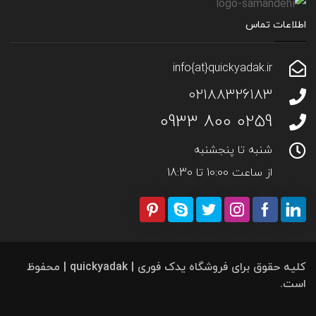
اطلاعات تماس
info{at}quickyadak.ir
02188326183
0259 800 0933
شنبه تا پنجشنبه
از ساعت 10:00 تا 18:30
کلیه حقوق برای فروشگاه یدک فوری | quickyadak | محفوظ
است.