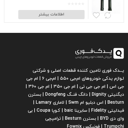
اطلاعات بیشتر
یـــدک فوری تامین کننده قطعات اصلی و شرکتی
لـوازم یدکی خودروهای ام‌جی ۵۵۰ | ام‌جی ۶ | ام جی
جی اس | ام جی جی تی | ام‌ جی ۳۵۰ | ام جی ۳۶۰ |
دیگنیتی Dignity | دانگ فنــگ Dongfeng | بسترن
Besturn | اس دبلیو ام Swm | لاماری Lamary |
فیدلیتی Fidelity | سابرینا ‌baic | کـوپا Coupa | بی
وای دی BYD | بسترن Besturn | ترامپچی
Trumpchi | فونیکس Fownix