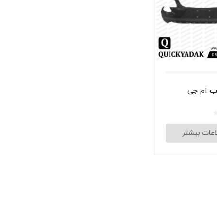
شبرنگ
سر سیلند
گیر
لنت و کفشک ترمز
ب ام جی
ان
اعات بیشتر