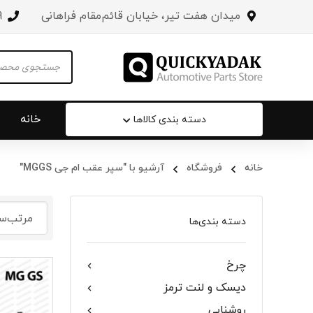
میدان هفت تیر، خیابان قائم‌مقام فراهانی
3
Products
search
خانه
دسته بندی کالاها
خانه
فروشگاه
آرشیو با "سپر عقب ام جی MGGS"
سپر عقب 
جلو پنجره
دسته بندی‌ها
درب صندو
چرخ
درب خودرو
دیسک و لنت ترمز
آینه‌ بغل
روشنایی