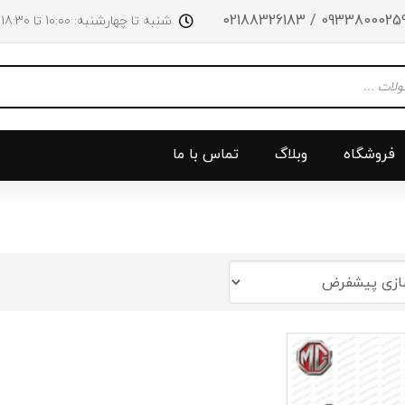
09338000259 / 0218832618
شنبه تا چهارشنبه: 10:00 تا 18:30 پنجشنبه‌‌ها تا ساعت 14:00
فروشگاه
وبلاگ
تماس با ما
و جلو
پرژکتور
سینی بالا 
چراغ جلو
سینی زیر
ق
چراغ عقب
سینی زیر
چراغ روی سپر
دریچه گاز
دی لایت
کلاچ