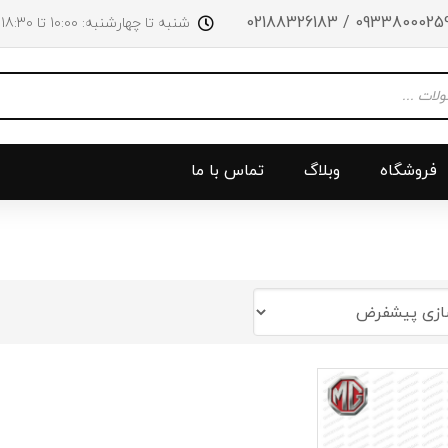
09338000259 / 0218832618
شنبه تا چهارشنبه: 10:00 تا 18:30 پنجشنبه‌‌ها تا ساعت 14:00
فروشگاه
وبلاگ
تماس با ما
و جلو
پرژکتور
سینی بالا 
چراغ جلو
سینی زیر
ق
چراغ عقب
سینی زیر
چراغ روی سپر
دریچه گاز
دی لایت
کلاچ