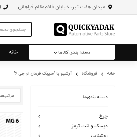
میدان هفت تیر، خیابان قائم‌مقام فراهانی
3
Products
search
خانه
دسته بندی کالاها
خانه
فروشگاه
آرشیو با "سیبک فرمان ام جی 6"
سپر عقب 
جلو پنجره
دسته بندی‌ها
درب صندو
چرخ
درب خودرو
دیسک و لنت ترمز
آینه‌ بغل
روشنایی