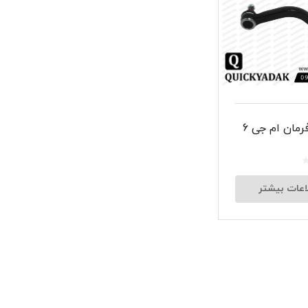
شبرنگ
سر سیلند
گیر
لنت و کفشک ترمز
مان ام جی 6
ان
اعات بیشتر