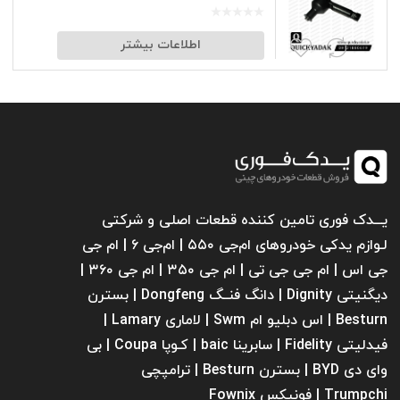
اطلاعات بیشتر
یـــدک فوری تامین کننده قطعات اصلی و شرکتی
لـوازم یدکی خودروهای ام‌جی ۵۵۰ | ام‌جی ۶ | ام جی
جی اس | ام جی جی تی | ام‌ جی ۳۵۰ | ام جی ۳۶۰ |
دیگنیتی Dignity | دانگ فنــگ Dongfeng | بسترن
Besturn | اس دبلیو ام Swm | لاماری Lamary |
فیدلیتی Fidelity | سابرینا ‌baic | کـوپا Coupa | بی
وای دی BYD | بسترن Besturn | ترامپچی
Trumpchi | فونیکس Fownix