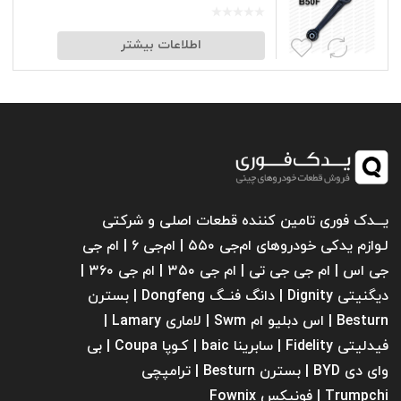
اطلاعات بیشتر
یـــدک فوری تامین کننده قطعات اصلی و شرکتی
لـوازم یدکی خودروهای ام‌جی ۵۵۰ | ام‌جی ۶ | ام جی
جی اس | ام جی جی تی | ام‌ جی ۳۵۰ | ام جی ۳۶۰ |
دیگنیتی Dignity | دانگ فنــگ Dongfeng | بسترن
Besturn | اس دبلیو ام Swm | لاماری Lamary |
فیدلیتی Fidelity | سابرینا ‌baic | کـوپا Coupa | بی
وای دی BYD | بسترن Besturn | ترامپچی
Trumpchi | فونیکس Fownix