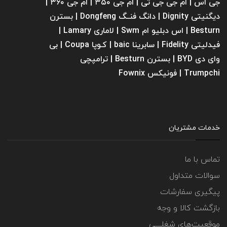
جی اس | ام جی جی تی | ام‌ جی ۳۵۰ | ام جی ۳۶۰ |
دیگنیتی Dignity | دانگ فنــگ Dongfeng | بسترن
Besturn | اس دبلیو ام Swm | لاماری Lamary |
فیدلیتی Fidelity | سابرینا ‌baic | کـوپا Coupa | بی
وای دی BYD | بسترن Besturn | ترامپچی
Trumpchi | فونیکس Fownix
خدمات مشتریان
تماس با ما
سوالات متداول
پیگیری سفارشات
بازگشت کالا و وجه
موقعیت‌های شغلــــی