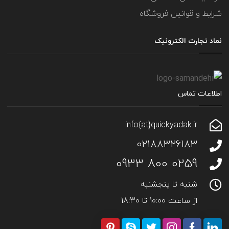
شرایط و قوانین فروشگاه
نماد تجارت الکترونیک
اطلاعات تماس
info{at}quickyadak.ir
02188326183
0259 800 0933
شنبه تا پنجشنبه
از ساعت 10:00 تا 18:30