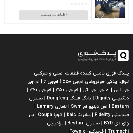
اطلاعات بیشتر
یـــدک فوری تامین کننده قطعات اصلی و شرکتی
لـوازم یدکی خودروهای ام‌جی ۵۵۰ | ام‌جی ۶ | ام جی
جی اس | ام جی جی تی | ام‌ جی ۳۵۰ | ام جی ۳۶۰ |
دیگنیتی Dignity | دانگ فنــگ Dongfeng | بسترن
Besturn | اس دبلیو ام Swm | لاماری Lamary |
فیدلیتی Fidelity | سابرینا ‌baic | کـوپا Coupa | بی
وای دی BYD | بسترن Besturn | ترامپچی
Trumpchi | فونیکس Fownix