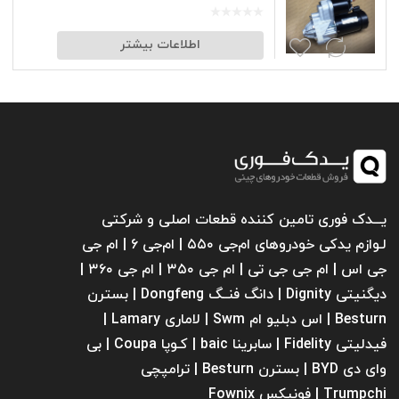
اطلاعات بیشتر
یـــدک فوری تامین کننده قطعات اصلی و شرکتی
لـوازم یدکی خودروهای ام‌جی ۵۵۰ | ام‌جی ۶ | ام جی
جی اس | ام جی جی تی | ام‌ جی ۳۵۰ | ام جی ۳۶۰ |
دیگنیتی Dignity | دانگ فنــگ Dongfeng | بسترن
Besturn | اس دبلیو ام Swm | لاماری Lamary |
فیدلیتی Fidelity | سابرینا ‌baic | کـوپا Coupa | بی
وای دی BYD | بسترن Besturn | ترامپچی
Trumpchi | فونیکس Fownix