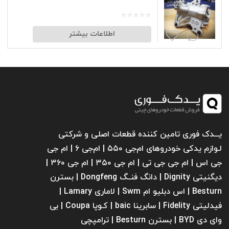
اطلاعات بیشتر
یـــدک فوری تامین کننده قطعات اصلی و شرکتی
لـوازم یدکی خودروهای ام‌جی ۵۵۰ | ام‌جی ۶ | ام جی
جی اس | ام جی جی تی | ام‌ جی ۳۵۰ | ام جی ۳۶۰ |
دیگنیتی Dignity | دانگ فنــگ Dongfeng | بسترن
Besturn | اس دبلیو ام Swm | لاماری Lamary |
فیدلیتی Fidelity | سابرینا ‌baic | کـوپا Coupa | بی
وای دی BYD | بسترن Besturn | ترامپچی