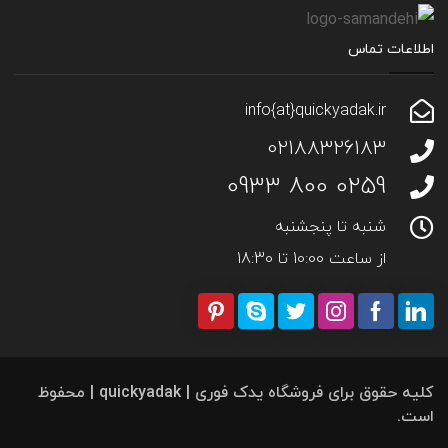
اطلاعات تماس
info{at}quickyadak.ir
02188326183
0259 800 0933
شنبه تا پنجشنبه
از ساعت 10:00 تا 18:30
کلیه حقوق برای فروشگاه یدک فوری | quickyadak | محفوظ
است.