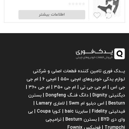
اطلاعات بیشتر
یـــدک فوری تامین کننده قطعات اصلی و شرکتی
لـوازم یدکی خودروهای ام‌جی ۵۵۰ | ام‌جی ۶ | ام جی
جی اس | ام جی جی تی | ام‌ جی ۳۵۰ | ام جی ۳۶۰ |
دیگنیتی Dignity | دانگ فنــگ Dongfeng | بسترن
Besturn | اس دبلیو ام Swm | لاماری Lamary |
فیدلیتی Fidelity | سابرینا ‌baic | کـوپا Coupa | بی
وای دی BYD | بسترن Besturn | ترامپچی
Trumpchi | فونیکس Fownix