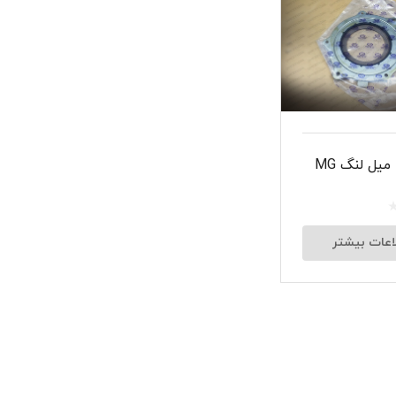
شبرنگ
سر سیلند
گیر
لنت و کفشک ترمز
واشر ته میل لنگ MG
ان
اعات بیشتر