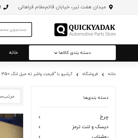
میدان هفت تیر، خیابان قائم‌مقام فراهانی
3
Products
search
خانه
دسته بندی کالاها
خانه
فروشگاه
آرشیو با "قیمت واشر ته میل لنگ MG 350"
سپر عقب 
جلو پنجره
دسته بندی‌ها
درب صندو
چرخ
درب خودرو
دیسک و لنت ترمز
آینه‌ بغل
روشنایی