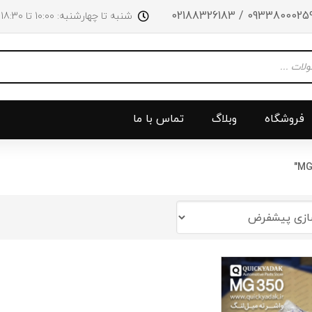
09338000259 / 0218832618
شنبه تا چهارشنبه: 10:00 تا 18:30 پنجشنبه‌‌ها تا ساعت 14:00
فروشگاه
وبلاگ
تماس با ما
و جلو
پرژکتور
سینی بالا 
چراغ جلو
سینی زیر
ق
چراغ عقب
سینی زیر
چراغ روی سپر
دریچه گاز
دی لایت
کلاچ