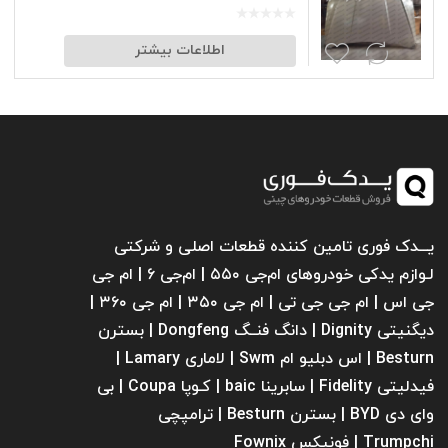
اطلاعات بیشتر
یـــدک فوری تامین کننده قطعات اصلی و شرکتی
لـوازم یدکی خودروهای ام‌جی ۵۵۰ | ام‌جی ۶ | ام جی
جی اس | ام جی جی تی | ام‌ جی ۳۵۰ | ام جی ۳۶۰ |
دیگنیتی Dignity | دانگ فنــگ Dongfeng | بسترن
Besturn | اس دبلیو ام Swm | لاماری Lamary |
فیدلیتی Fidelity | سابرینا ‌baic | کـوپا Coupa | بی
وای دی BYD | بسترن Besturn | ترامپچی
Trumpchi | فونیکس Fownix