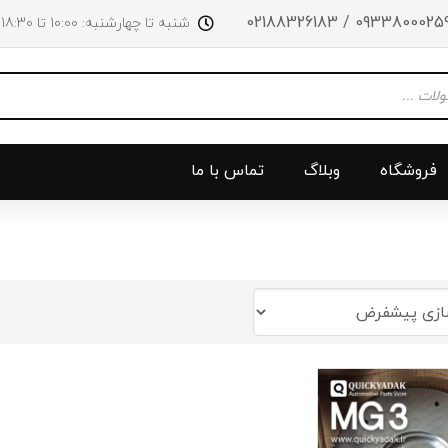
09338000259 / 0218832618
شنبه تا چهارشنبه: 10:00 تا 18:30 پنجشنبه‌‌ها تا ساعت 14:00
فروشگاه
وبلاگ
تماس با ما
و جلو
پرژکتور
سینی بالا 
چراغ جلو
سینی زیر
ق
چراغ عقب
سینی زیر
چراغ روی سپر
دریچه گاز
دی لایت
کلاچ