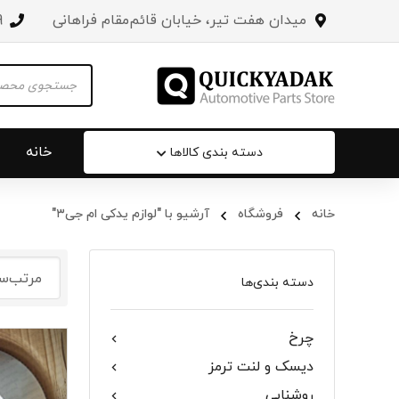
میدان هفت تیر، خیابان قائم‌مقام فراهانی
3
Products
search
خانه
دسته بندی کالاها
خانه
فروشگاه
آرشیو با "لوازم یدکی ام جی۳"
سپر عقب 
جلو پنجره
دسته بندی‌ها
درب صندو
چرخ
درب خودرو
دیسک و لنت ترمز
آینه‌ بغل
روشنایی