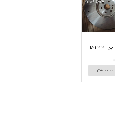
شبرنگ
سر سیلند
گیر
لنت و کفشک ترمز
جی ۳ MG 3
ان
اعات بیشتر