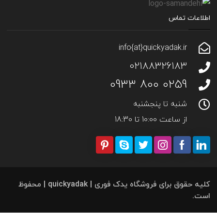
اطلاعات تماس
info{at}quickyadak.ir
02188326183
0259 800 0933
شنبه تا پنجشنبه
از ساعت 10:00 تا 18:30
کلیه حقوق برای فروشگاه یدک فوری | quickyadak | محفوظ
است.