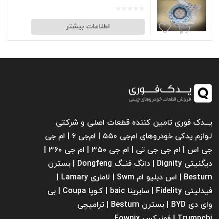
اطلاعات بیشتر
یـــدک فوری تامین کننده قطعات اصلی و شرکتی
لـوازم یدکی خودروهای ام‌جی ۵۵۰ | ام‌جی ۶ | ام جی
جی اس | ام جی جی تی | ام‌ جی ۳۵۰ | ام جی ۳۶۰ |
دیگنیتی Dignity | دانگ فنــگ Dongfeng | بسترن
Besturn | اس دبلیو ام Swm | لاماری Lamary |
فیدلیتی Fidelity | سابرینا ‌baic | کـوپا Coupa | بی
وای دی BYD | بسترن Besturn | ترامپچی
Trumpchi | فونیکس Fownix