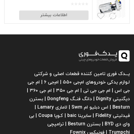
اطلاعات بیشتر
یـــدک فوری تامین کننده قطعات اصلی و شرکتی
لـوازم یدکی خودروهای ام‌جی ۵۵۰ | ام‌جی ۶ | ام جی
جی اس | ام جی جی تی | ام‌ جی ۳۵۰ | ام جی ۳۶۰ |
دیگنیتی Dignity | دانگ فنــگ Dongfeng | بسترن
Besturn | اس دبلیو ام Swm | لاماری Lamary |
فیدلیتی Fidelity | سابرینا ‌baic | کـوپا Coupa | بی
وای دی BYD | بسترن Besturn | ترامپچی
Trumpchi | فونیکس Fownix