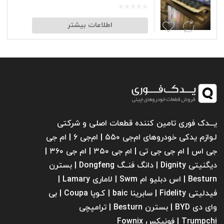
اطلاعات بیشتر
یـــدک فوری تامین کننده قطعات اصلی و شرکتی
لـوازم یدکی خودروهای ام‌جی ۵۵۰ | ام‌جی ۶ | ام جی
جی اس | ام جی جی تی | ام‌ جی ۳۵۰ | ام جی ۳۶۰ |
دیگنیتی Dignity | دانگ فنــگ Dongfeng | بسترن
Besturn | اس دبلیو ام Swm | لاماری Lamary |
فیدلیتی Fidelity | سابرینا ‌baic | کـوپا Coupa | بی
وای دی BYD | بسترن Besturn | ترامپچی
Trumpchi | فونیکس Fownix