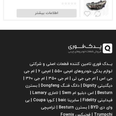
اطلاعات بیشتر
یـــدک فوری تامین کننده قطعات اصلی و شرکتی
لـوازم یدکی خودروهای ام‌جی ۵۵۰ | ام‌جی ۶ | ام جی
جی اس | ام جی جی تی | ام‌ جی ۳۵۰ | ام جی ۳۶۰ |
دیگنیتی Dignity | دانگ فنــگ Dongfeng | بسترن
Besturn | اس دبلیو ام Swm | لاماری Lamary |
فیدلیتی Fidelity | سابرینا ‌baic | کـوپا Coupa | بی
وای دی BYD | بسترن Besturn | ترامپچی
Trumpchi | فونیکس Fownix