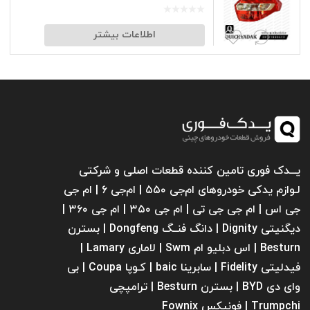
اطلاعات بیشتر
یـــدک فوری تامین کننده قطعات اصلی و شرکتی
لـوازم یدکی خودروهای ام‌جی ۵۵۰ | ام‌جی ۶ | ام جی
جی اس | ام جی جی تی | ام‌ جی ۳۵۰ | ام جی ۳۶۰ |
دیگنیتی Dignity | دانگ فنــگ Dongfeng | بسترن
Besturn | اس دبلیو ام Swm | لاماری Lamary |
فیدلیتی Fidelity | سابرینا ‌baic | کـوپا Coupa | بی
وای دی BYD | بسترن Besturn | ترامپچی
Trumpchi | فونیکس Fownix