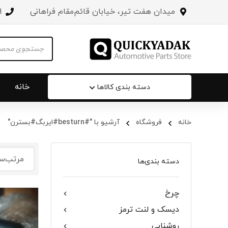
میدان هفت تیر، خیابان قائم‌مقام فراهانی
3
Products
search
خانه
دسته بندی کالاها
خانه
فروشگاه
آرشیو با "#besturn#ایربگ#بسترن"
سپر عقب 
جلو پنجره
دسته بندی‌ها
درب صندو
چرخ
درب خودرو
دیسک و لنت ترمز
آینه‌ بغل
روشنایی