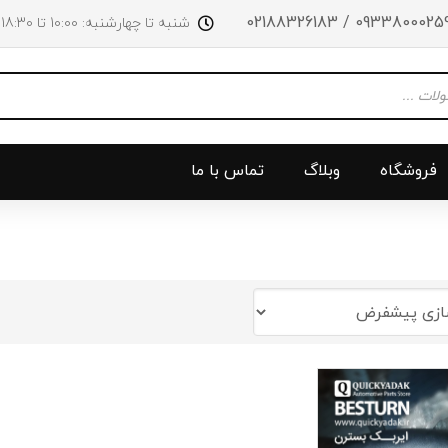
09338000259 / 0218832618
شنبه تا چهارشنبه: 10:00 تا 18:30 پنجشنبه‌‌ها تا ساعت 14:00
فروشگاه
وبلاگ
تماس با ما
و جلو
پرژکتور
سینی بالا 
چراغ جلو
سینی زیر
ق
چراغ عقب
سینی زیر
چراغ روی سپر
دریچه گاز
دی لایت
کلاچ