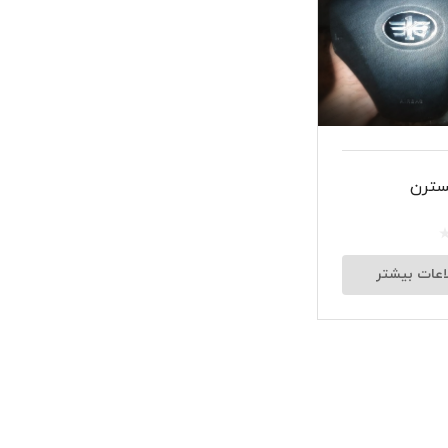
شبرنگ
سر سیلند
گیر
لنت و کفشک ترمز
سترن
ان
اعات بیشتر