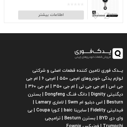
اطلاعات بیشتر
یـــدک فوری تامین کننده قطعات اصلی و شرکتی
لـوازم یدکی خودروهای ام‌جی ۵۵۰ | ام‌جی ۶ | ام جی
جی اس | ام جی جی تی | ام‌ جی ۳۵۰ | ام جی ۳۶۰ |
دیگنیتی Dignity | دانگ فنــگ Dongfeng | بسترن
Besturn | اس دبلیو ام Swm | لاماری Lamary |
فیدلیتی Fidelity | سابرینا ‌baic | کـوپا Coupa | بی
وای دی BYD | بسترن Besturn | ترامپچی
Trumpchi | فونیکس Fownix