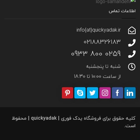
اطلاعات تماس
info{at}quickyadak.ir
02188326183
0259 800 0933
شنبه تا پنجشنبه
از ساعت 10:00 تا 18:30
کلیه حقوق برای فروشگاه یدک فوری | quickyadak | محفوظ
است.