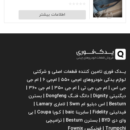
اطلاعات بیشتر
یـــدک فوری تامین کننده قطعات اصلی و شرکتی
لـوازم یدکی خودروهای ام‌جی ۵۵۰ | ام‌جی ۶ | ام جی
جی اس | ام جی جی تی | ام‌ جی ۳۵۰ | ام جی ۳۶۰ |
دیگنیتی Dignity | دانگ فنــگ Dongfeng | بسترن
Besturn | اس دبلیو ام Swm | لاماری Lamary |
فیدلیتی Fidelity | سابرینا ‌baic | کـوپا Coupa | بی
وای دی BYD | بسترن Besturn | ترامپچی
Trumpchi | فونیکس Fownix