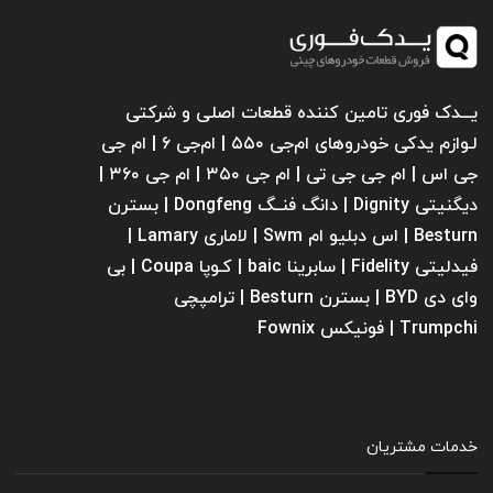
یـــدک فوری تامین کننده قطعات اصلی و شرکتی
لـوازم یدکی خودروهای ام‌جی ۵۵۰ | ام‌جی ۶ | ام جی
جی اس | ام جی جی تی | ام‌ جی ۳۵۰ | ام جی ۳۶۰ |
دیگنیتی Dignity | دانگ فنــگ Dongfeng | بسترن
Besturn | اس دبلیو ام Swm | لاماری Lamary |
فیدلیتی Fidelity | سابرینا ‌baic | کـوپا Coupa | بی
وای دی BYD | بسترن Besturn | ترامپچی
Trumpchi | فونیکس Fownix
خدمات مشتریان