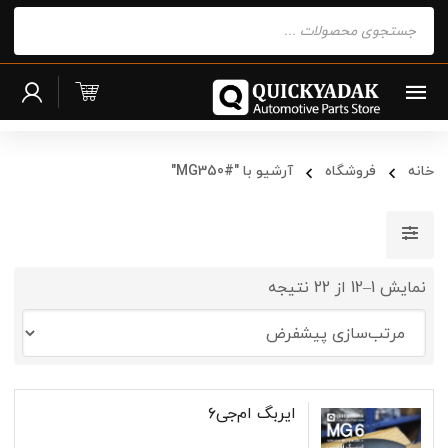
Products
search
خانه
فروشگاه
آرشیو با "#MG350"
نمایش 1–12 از 22 نتیجه
ایربگ ام‌جی۶