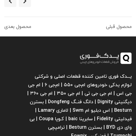
محصول قبلی
محصول بعدی
یـــدک فوری تامین کننده قطعات اصلی و شرکتی
لـوازم یدکی خودروهای ام‌جی ۵۵۰ | ام‌جی ۶ | ام جی
جی اس | ام جی جی تی | ام‌ جی ۳۵۰ | ام جی ۳۶۰ |
دیگنیتی Dignity | دانگ فنــگ Dongfeng | بسترن
Besturn | اس دبلیو ام Swm | لاماری Lamary |
فیدلیتی Fidelity | سابرینا ‌baic | کـوپا Coupa | بی
وای دی BYD | بسترن Besturn | ترامپچی