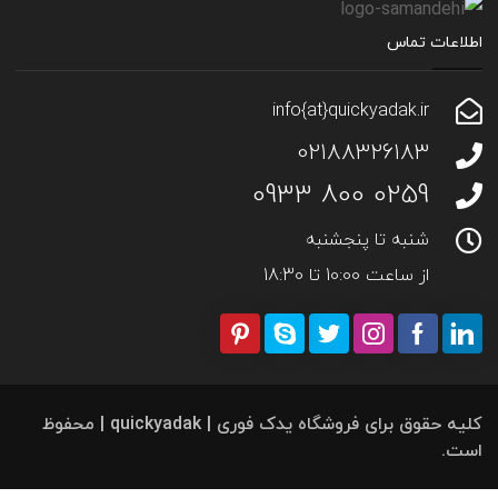
اطلاعات تماس
info{at}quickyadak.ir
02188326183
0259 800 0933
شنبه تا پنجشنبه
از ساعت 10:00 تا 18:30
کلیه حقوق برای فروشگاه یدک فوری | quickyadak | محفوظ
است.