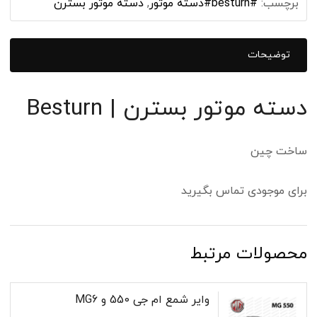
برچسب:
#besturn#دسته‌ موتور
,
دسته موتور بسترن
توضیحات
دسته موتور بسترن | Besturn
ساخت چین
برای موجودی تماس بگیرید
محصولات مرتبط
وایر شمع ام جی 550 و MG6