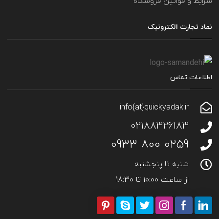
شرایط و قوانین فروشگاه
نماد تجارت الکترونیک
اطلاعات تماس
info{at}quickyadak.ir
02188326183
0259 800 0933
شنبه تا پنجشنبه
از ساعت 10:00 تا 18:30