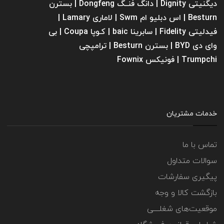
دیگنیتی Dignity | دانگ فنــگ Dongfeng | بسترن
Besturn | اس دبلیو ام Swm | لاماری Lamary |
فیدلیتی Fidelity | سابرینا ‌baic | کـوپا Coupa | بی
وای دی BYD | بسترن Besturn | ترامپچی
Trumpchi | فونیکس Fownix
خدمات مشتریان
تماس با ما
سوالات متداول
پیگیری سفارشات
بازگشت کالا و وجه
موقعیت‌های شغلــــی