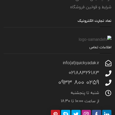
شرایط و قوانین فروشگاه
نماد تجارت الکترونیک
اطلاعات تماس
info{at}quickyadak.ir
02188326183
0259 800 0933
شنبه تا پنجشنبه
از ساعت 10:00 تا 18:30