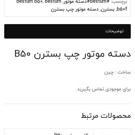
برچسب:
#besturn#دسته‌ موتور
,
besturn
,
besturn b50
b50f
,
بسترن
,
دسته موتور چپ بسترن
توضیحات
دسته موتور چپ بسترن B50
ساخت : چین
برای موجودی تماس بگیرید
محصولات مرتبط