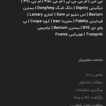
جی اس | ام جی جی تی | ام‌ جی ۳۵۰ | ام جی ۳۶۰ |
دیگنیتی Dignity | دانگ فنــگ Dongfeng | بسترن
Besturn | اس دبلیو ام Swm | لاماری Lamary |
فیدلیتی Fidelity | سابرینا ‌baic | کـوپا Coupa | بی
وای دی BYD | بسترن Besturn | ترامپچی
Trumpchi | فونیکس Fownix
خدمات مشتریان
تماس با ما
سوالات متداول
پیگیری سفارشات
بازگشت کالا و وجه
موقعیت‌های شغلــــی